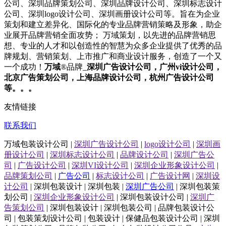
公司
、
深圳
品牌策划
公司
、
深圳
品牌设计
公司
、
深圳
标志设计
公司
、
深圳
logo设计
公司
、
深圳
画册设计
公司
等。旨在为企业
策划和建立差异化、国际化的专业品牌营销策略及形象，助企
业展开品牌营销全面攻势； 万域策划，以先进的品牌营销思
想、专业的人才和以创造性的智慧为众多企业提供了优秀的品
牌规划、营销策划、上市推广和商业设计服务，
创造了一个又
一个成功！
万域
®品牌_
深圳
广告设计公司
，广州
vi设计公司
，
北京
广告策划公司
，上海
品牌设计公司
，杭州
广告设计公司
等。。。
友情链接
联系我们
万域包装设计公司 |
深圳广告设计公司
|
logo设计公司
|
深圳画
册设计公司
|
深圳标志设计公司
|
品牌设计公司
|
深圳广告公
司
|
广告设计公司
|
深圳VI设计公司
|
深圳企业形象设计公司
|
品牌策划公司
|
广告公司
|
标志设计公司
|
广告设计网
|
深圳设
计公司
| 深圳包装设计 | 深圳包装 |
深圳广告公司
| 深圳包装策
划公司 |
深圳企业形象设计公司
| 深圳包装设计公司 |
深圳广
告策划公司
| 深圳包装设计 | 深圳包装公司 | 品牌包装设计公
司 | 包装策划设计公司 | 包装设计 | 保健品包装设计公司 | 深圳