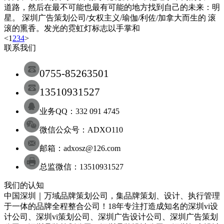
道路，然后在最不可能也最有可能的地方找到自己的未来：明
星。 深圳广告策划公司/女权主义/瑜伽/利佐/加拿大而生的 滚
滚的熏香。发光的霓虹灯标志以手掌和
<
1
2
3
4
>
联系我们
0755-85263501
13510931527
业务QQ：332 091 4745
微信公众号：ADXO110
邮箱：adxosz@126.com
总监微信：13510931527
我们的认知
中国深圳｜万域品牌策划公司，集品牌策划、设计、执行管理
于一体的品牌全程整合公司！18年专注打造成知名的
深圳
vi设
计
公司
、
深圳
vi策划
公司
、
深圳
广告设计
公司
、
深圳
广告策划