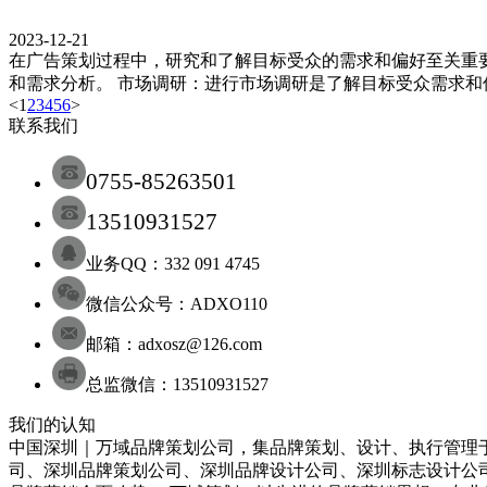
2023-12-21
在广告策划过程中，研究和了解目标受众的需求和偏好至关重
和需求分析。 市场调研：进行市场调研是了解目标受众需求
<
1
2
3
4
5
6
>
联系我们
0755-85263501
13510931527
业务QQ：332 091 4745
微信公众号：ADXO110
邮箱：adxosz@126.com
总监微信：13510931527
我们的认知
中国深圳｜万域品牌策划公司，集品牌策划、设计、执行管理于
司
、
深圳
品牌策划
公司
、
深圳
品牌设计
公司
、
深圳
标志设计
公