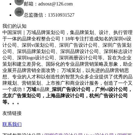
邮箱：adxosz@126.com
总监微信：13510931527
我们的认知
中国深圳｜万域品牌策划公司，集品牌策划、设计、执行管理
于一体的品牌全程整合公司！18年专注打造成知名的
深圳
vi设
计
公司
、
深圳
vi策划
公司
、
深圳
广告设计
公司
、
深圳
广告策划
公司
、
深圳
品牌策划
公司
、
深圳
品牌设计
公司
、
深圳
标志设计
公司
、
深圳
logo设计
公司
、
深圳
画册设计
公司
等。旨在为企业
策划和建立差异化、国际化的专业品牌营销策略及形象，助企
业展开品牌营销全面攻势； 万域策划，以先进的品牌营销思
想、专业的人才和以创造性的智慧为众多企业提供了优秀的品
牌规划、营销策划、上市推广和商业设计服务，
创造了一个又
一个成功！
万域
®品牌_
深圳
广告设计公司
，广州
vi设计公司
，
北京
广告策划公司
，上海
品牌设计公司
，杭州
广告设计公司
等。。。
友情链接
联系我们