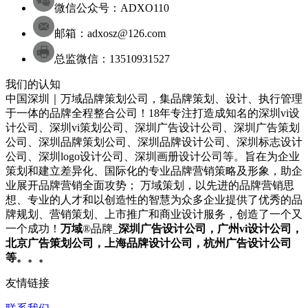
微信公众号：ADXO110
邮箱：adxosz@126.com
总监微信：13510931527
我们的认知
中国深圳｜万域品牌策划公司，集品牌策划、设计、执行管理
于一体的品牌全程整合公司！18年专注打造成知名的
深圳
vi设
计
公司
、
深圳
vi策划
公司
、
深圳
广告设计
公司
、
深圳
广告策划
公司
、
深圳
品牌策划
公司
、
深圳
品牌设计
公司
、
深圳
标志设计
公司
、
深圳
logo设计
公司
、
深圳
画册设计
公司
等。旨在为企业
策划和建立差异化、国际化的专业品牌营销策略及形象，助企
业展开品牌营销全面攻势； 万域策划，以先进的品牌营销思
想、专业的人才和以创造性的智慧为众多企业提供了优秀的品
牌规划、营销策划、上市推广和商业设计服务，
创造了一个又
一个成功！
万域
®品牌_
深圳
广告设计公司
，广州
vi设计公司
，
北京
广告策划公司
，上海
品牌设计公司
，杭州
广告设计公司
等。。。
友情链接