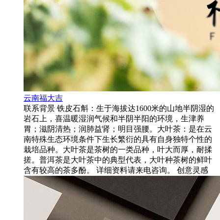
云南福大吉
联系背景 铁皮石斛：生于海拔达1600米的山地半阴湿的
岩石上，喜温暖湿润气候和半阴半阳的环境，生津养
胃；滋阴清热；润肺益肾；明目强腰。大叶茶：是在云
南特殊生态环境条件下生长繁衍的具有自身独特个性的
栽培品种。大叶茶是茶树的一类品种，叶大而厚，耐揉
搓。普洱茶是大叶茶中的典型代表，大叶种茶树的鲜叶
含有较高的茶多酚。 详细资料请来电咨询。 创意灵感