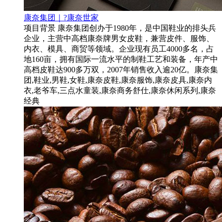
康奈集团｜?康奈世家
项目背景 康奈集团创办于1980年，是中国鞋业的排头兵
企业，主营中高档康奈牌男女皮鞋，兼营皮件、服饰、
内衣、模具、商贸等领域。企业现有员工4000多名，占
地160亩，拥有国际一流水平的制鞋工艺和装备，年产中
高档皮鞋达900多万双，2007年销售收入逾20亿。康奈集
团,鞋业,男鞋,女鞋,康奈皮鞋,康奈服饰,康奈皮具,康奈内
衣,老爷车,三点水童装,康奈商务舒仕,康奈休闲系列,康奈
经典