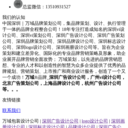
总监微信：13510931527
我们的认知
中国深圳｜万域品牌策划公司，集品牌策划、设计、执行管理
于一体的品牌全程整合公司！18年专注打造成知名的
深圳
vi设
计
公司
、
深圳
vi策划
公司
、
深圳
广告设计
公司
、
深圳
广告策划
公司
、
深圳
品牌策划
公司
、
深圳
品牌设计
公司
、
深圳
标志设计
公司
、
深圳
logo设计
公司
、
深圳
画册设计
公司
等。旨在为企业
策划和建立差异化、国际化的专业品牌营销策略及形象，助企
业展开品牌营销全面攻势； 万域策划，以先进的品牌营销思
想、专业的人才和以创造性的智慧为众多企业提供了优秀的品
牌规划、营销策划、上市推广和商业设计服务，
创造了一个又
一个成功！
万域
®品牌_
深圳
广告设计公司
，广州
vi设计公司
，
北京
广告策划公司
，上海
品牌设计公司
，杭州
广告设计公司
等。。。
友情链接
联系我们
万域包装设计公司 |
深圳广告设计公司
|
logo设计公司
|
深圳画
册设计公司
|
深圳标志设计公司
|
品牌设计公司
|
深圳广告公