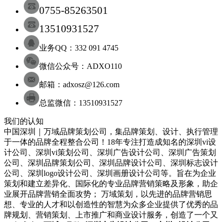
0755-85263501
13510931527
业务QQ：332 091 4745
微信公众号：ADXO110
邮箱：adxosz@126.com
总监微信：13510931527
我们的认知
中国深圳｜万域品牌策划公司，集品牌策划、设计、执行管理
于一体的品牌全程整合公司！18年专注打造成知名的
深圳
vi设
计
公司
、
深圳
vi策划
公司
、
深圳
广告设计
公司
、
深圳
广告策划
公司
、
深圳
品牌策划
公司
、
深圳
品牌设计
公司
、
深圳
标志设计
公司
、
深圳
logo设计
公司
、
深圳
画册设计
公司
等。旨在为企业
策划和建立差异化、国际化的专业品牌营销策略及形象，助企
业展开品牌营销全面攻势； 万域策划，以先进的品牌营销思
想、专业的人才和以创造性的智慧为众多企业提供了优秀的品
牌规划、营销策划、上市推广和商业设计服务，
创造了一个又