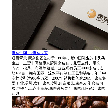
康奈集团｜?康奈世家
项目背景 康奈集团创办于1980年，是中国鞋业的排头兵
企业，主营中高档康奈牌男女皮鞋，兼营皮件、服饰、
内衣、模具、商贸等领域。企业现有员工4000多名，占
地160亩，拥有国际一流水平的制鞋工艺和装备，年产中
高档皮鞋达900多万双，2007年销售收入逾20亿。康奈集
团,鞋业,男鞋,女鞋,康奈皮鞋,康奈服饰,康奈皮具,康奈内
衣,老爷车,三点水童装,康奈商务舒仕,康奈休闲系列,康奈
经典