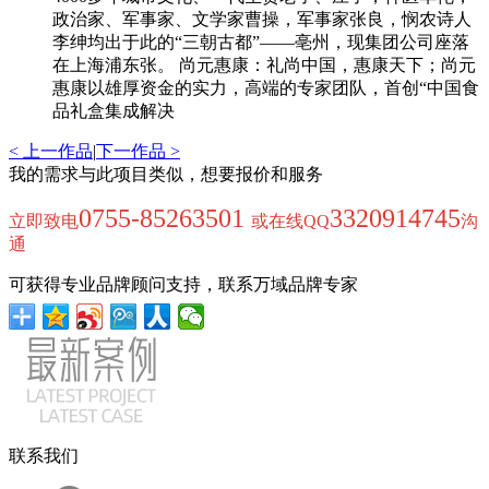
政治家、军事家、文学家曹操，军事家张良，悯农诗人
李绅均出于此的“三朝古都”——亳州，现集团公司座落
在上海浦东张。 尚元惠康：礼尚中国，惠康天下；尚元
惠康以雄厚资金的实力，高端的专家团队，首创“中国食
品礼盒集成解决
< 上一作品
|
下一作品 >
我的需求与此项目类似，想要报价和服务
0755-85263501
3320914745
立即致电
或在线QQ
沟
通
可获得专业品牌顾问支持，联系万域品牌专家
联系我们