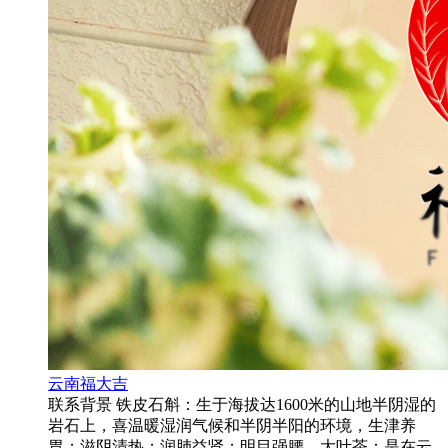
云南福大吉
联系背景 铁皮石斛：生于海拔达1600米的山地半阴湿的
岩石上，喜温暖湿润气候和半阴半阳的环境，生津养
胃；滋阴清热；润肺益肾；明目强腰。大叶茶：是在云