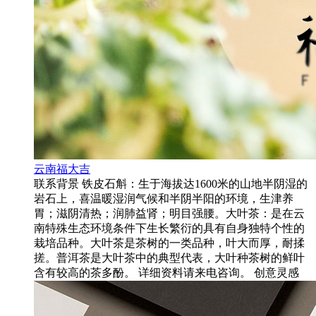
云南福大吉
联系背景 铁皮石斛：生于海拔达1600米的山地半阴湿的
岩石上，喜温暖湿润气候和半阴半阳的环境，生津养
胃；滋阴清热；润肺益肾；明目强腰。大叶茶：是在云
南特殊生态环境条件下生长繁衍的具有自身独特个性的
栽培品种。大叶茶是茶树的一类品种，叶大而厚，耐揉
搓。普洱茶是大叶茶中的典型代表，大叶种茶树的鲜叶
含有较高的茶多酚。 详细资料请来电咨询。 创意灵感