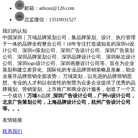
邮箱：adxosz@126.com
总监微信：13510931527
我们的认知
中国深圳｜万域品牌策划公司，集品牌策划、设计、执行管理
于一体的品牌全程整合公司！18年专注打造成知名的
深圳
vi设
计
公司
、
深圳
vi策划
公司
、
深圳
广告设计
公司
、
深圳
广告策划
公司
、
深圳
品牌策划
公司
、
深圳
品牌设计
公司
、
深圳
标志设计
公司
、
深圳
logo设计
公司
、
深圳
画册设计
公司
等。旨在为企业
策划和建立差异化、国际化的专业品牌营销策略及形象，助企
业展开品牌营销全面攻势； 万域策划，以先进的品牌营销思
想、专业的人才和以创造性的智慧为众多企业提供了优秀的品
牌规划、营销策划、上市推广和商业设计服务，
创造了一个又
一个成功！
万域
®品牌_
深圳
广告设计公司
，广州
vi设计公司
，
北京
广告策划公司
，上海
品牌设计公司
，杭州
广告设计公司
等。。。
友情链接
联系我们