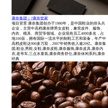
康奈集团｜?康奈世家
项目背景 康奈集团创办于1980年，是中国鞋业的排头兵
企业，主营中高档康奈牌男女皮鞋，兼营皮件、服饰、
内衣、模具、商贸等领域。企业现有员工4000多名，占
地160亩，拥有国际一流水平的制鞋工艺和装备，年产中
高档皮鞋达900多万双，2007年销售收入逾20亿。康奈集
团,鞋业,男鞋,女鞋,康奈皮鞋,康奈服饰,康奈皮具,康奈内
衣,老爷车,三点水童装,康奈商务舒仕,康奈休闲系列,康奈
经典