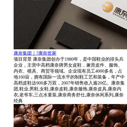
康奈集团｜?康奈世家
项目背景 康奈集团创办于1980年，是中国鞋业的排头兵
企业，主营中高档康奈牌男女皮鞋，兼营皮件、服饰、
内衣、模具、商贸等领域。企业现有员工4000多名，占
地160亩，拥有国际一流水平的制鞋工艺和装备，年产中
高档皮鞋达900多万双，2007年销售收入逾20亿。康奈集
团,鞋业,男鞋,女鞋,康奈皮鞋,康奈服饰,康奈皮具,康奈内
衣,老爷车,三点水童装,康奈商务舒仕,康奈休闲系列,康奈
经典