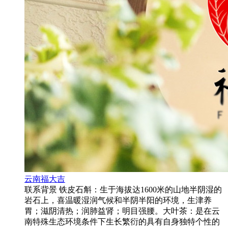
云南福大吉
联系背景 铁皮石斛：生于海拔达1600米的山地半阴湿的
岩石上，喜温暖湿润气候和半阴半阳的环境，生津养
胃；滋阴清热；润肺益肾；明目强腰。大叶茶：是在云
南特殊生态环境条件下生长繁衍的具有自身独特个性的