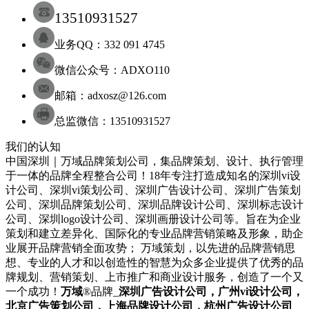
13510931527
业务QQ：332 091 4745
微信公众号：ADXO110
邮箱：adxosz@126.com
总监微信：13510931527
我们的认知
中国深圳｜万域品牌策划公司，集品牌策划、设计、执行管理
于一体的品牌全程整合公司！18年专注打造成知名的
深圳
vi设
计
公司
、
深圳
vi策划
公司
、
深圳
广告设计
公司
、
深圳
广告策划
公司
、
深圳
品牌策划
公司
、
深圳
品牌设计
公司
、
深圳
标志设计
公司
、
深圳
logo设计
公司
、
深圳
画册设计
公司
等。旨在为企业
策划和建立差异化、国际化的专业品牌营销策略及形象，助企
业展开品牌营销全面攻势； 万域策划，以先进的品牌营销思
想、专业的人才和以创造性的智慧为众多企业提供了优秀的品
牌规划、营销策划、上市推广和商业设计服务，
创造了一个又
一个成功！
万域
®品牌_
深圳
广告设计公司
，广州
vi设计公司
，
北京
广告策划公司
，上海
品牌设计公司
，杭州
广告设计公司