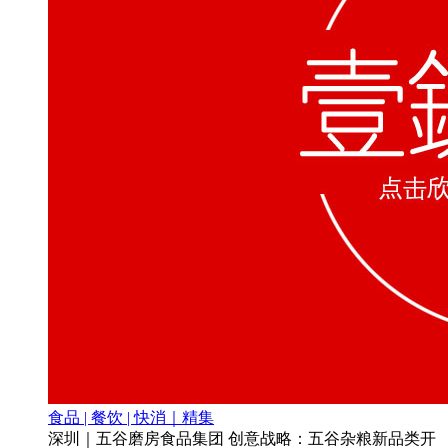
食品 | 餐饮 | 快消｜精集
深圳｜五谷磨房食品集团 创意战略：五谷杂粮新品类开