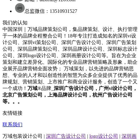
总监微信：13510931527
我们的认知
中国深圳｜万域品牌策划公司，集品牌策划、设计、执行管理
于一体的品牌全程整合公司！18年专注打造成知名的
深圳
vi设
计
公司
、
深圳
vi策划
公司
、
深圳
广告设计
公司
、
深圳
广告策划
公司
、
深圳
品牌策划
公司
、
深圳
品牌设计
公司
、
深圳
标志设计
公司
、
深圳
logo设计
公司
、
深圳
画册设计
公司
等。旨在为企业
策划和建立差异化、国际化的专业品牌营销策略及形象，助企
业展开品牌营销全面攻势； 万域策划，以先进的品牌营销思
想、专业的人才和以创造性的智慧为众多企业提供了优秀的品
牌规划、营销策划、上市推广和商业设计服务，
创造了一个又
一个成功！
万域
®品牌_
深圳
广告设计公司
，广州
vi设计公司
，
北京
广告策划公司
，上海
品牌设计公司
，杭州
广告设计公司
等。。。
友情链接
联系我们
万域包装设计公司 |
深圳广告设计公司
|
logo设计公司
|
深圳画