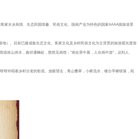
客家水乡风情、生态田园情趣、民俗文化、国画产业为特色的国家AAAA级旅游景
区（基地）。目前已建成集生态文化、客家文化及乡村民俗文化为主背景的旅游观光度假
馆或依山傍水，曲径通幽处，豁然见画馆；“画在景中展，人在画中游”，达到人、
呀呀吟唱着乡村古老的歌谣。放眼望去，青山叠翠，小桥流水，楼台亭榭错落，宛