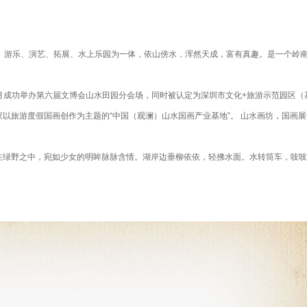
、游乐、演艺、拓展、水上乐园为一体，依山傍水，浑然天成，富有真趣。是一个岭南
0年5月成功举办第六届文博会山水田园分会场，同时被认定为深圳市文化+旅游示范园
以旅游度假国画创作为主题的“中国（观澜）山水国画产业基地”。 山水画坊，国画展
绿野之中，宛如少女的明眸脉脉含情。湖岸边垂柳依依，轻拂水面。水转筒车，吱吱