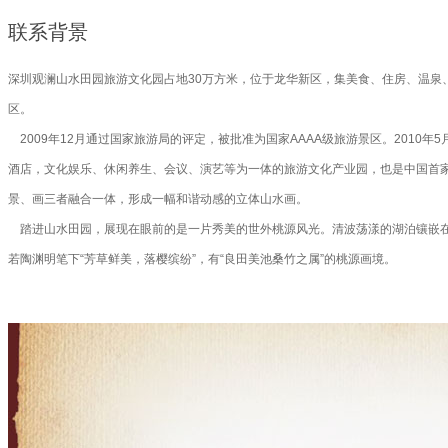
联系背景
深圳观澜山水田园旅游文化园占地30万方米，位于龙华新区，集美食、住房、温泉
区。
2009年12月通过国家旅游局的评定，被批准为国家AAAA级旅游景区。201
酒店，文化娱乐、休闲养生、会议、演艺等为一体的旅游文化产业园，也是中国首家
景、画三者融合一体，形成一幅和谐动感的立体山水画。
踏进山水田园，展现在眼前的是一片秀美的世外桃源风光。清波荡漾的湖泊镶嵌在
若陶渊明笔下“芳草鲜美，落樱缤纷”，有“良田美池桑竹之属”的桃源画境。