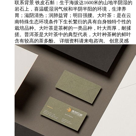
联系背景 铁皮石斛：生于海拔达1600米的山地半阴湿的
岩石上，喜温暖湿润气候和半阴半阳的环境，生津养
胃；滋阴清热；润肺益肾；明目强腰。大叶茶：是在云
南特殊生态环境条件下生长繁衍的具有自身独特个性的
栽培品种。大叶茶是茶树的一类品种，叶大而厚，耐揉
搓。普洱茶是大叶茶中的典型代表，大叶种茶树的鲜叶
含有较高的茶多酚。 详细资料请来电咨询。 创意灵感