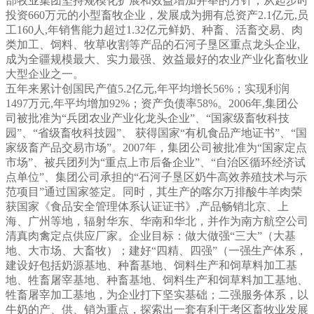
部牧业集团坚持规模化扩展和效益增加并举的方针，从起步时
投资660万元的小型畜牧企业，发展成为拥有总资产2.1亿元,员
工160人,年销售能力超过1.32亿元鲜奶、种畜、活畜交易、肉
类加工、饲料、牧草收割等产品的石河子垦区重点龙头企业,
成为全疆规模最大、实力最强、效益最好的农业产业化畜牧业
大型企业之一。
五年来累计创国民产值5.2亿元,年平均增长56%；实现利润
1497万元,年平均增加92%；资产负债率58%。2006年,集团公
司被批准为“兵团农业产业化龙头企业”、“国家级畜牧科技
园”、“省级畜牧科技园”、 获得国家“有机食品产地证书”、“国
家级畜产品交易市场”。2007年，集团公司被批准为“国家定点
市场”、被兵团列为“重点上市后备企业”、“自治区循环经济试
点单位”、集团公司承担的“石河子垦区奶牛高效养殖技术与示
范项目”通过国家签定。同时，其生产的喀尔万排酸牛羊肉荣
获国家《食品安全管理体系认证证书》,产品畅销北京、上
海、广州等地，辐射华东、华南和华北，并作为南方航空公司
清真肉禽定点供应厂家。企业目标：做大做强“三大”（大基
地、大市场、大畜牧）；建好“四精、四强”（一强生产体系，
建设好包括奶源基地、种畜基地、饲料生产和饲草料加工基
地、牲畜屠宰基地、种畜基地、饲料生产和饲草料加工基地、
牲畜屠宰加工基地，为企业打下坚实基础；二强服务体系，以
牛奶的产、供、销为重点，探索出一套有利于考区畜牧业发展