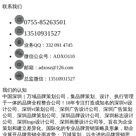
联系我们
0755-85263501
13510931527
业务QQ：332 091 4745
微信公众号：ADXO110
邮箱：adxosz@126.com
总监微信：13510931527
我们的认知
中国深圳｜万域品牌策划公司，集品牌策划、设计、执行管理
于一体的品牌全程整合公司！18年专注打造成知名的
深圳
vi设
计
公司
、
深圳
vi策划
公司
、
深圳
广告设计
公司
、
深圳
广告策划
公司
、
深圳
品牌策划
公司
、
深圳
品牌设计
公司
、
深圳
标志设计
公司
、
深圳
logo设计
公司
、
深圳
画册设计
公司
等。旨在为企业
策划和建立差异化、国际化的专业品牌营销策略及形象，助企
业展开品牌营销全面攻势； 万域策划，以先进的品牌营销思