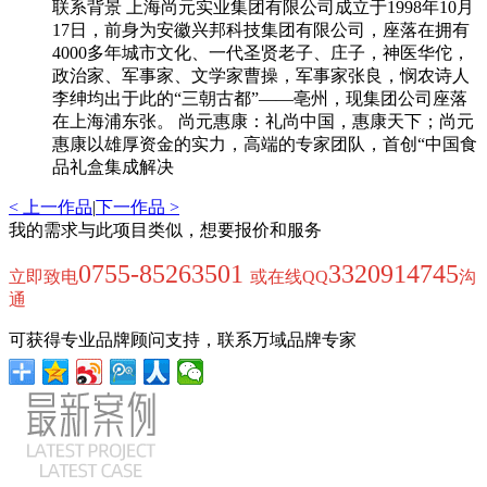
联系背景 上海尚元实业集团有限公司成立于1998年10月
17日，前身为安徽兴邦科技集团有限公司，座落在拥有
4000多年城市文化、一代圣贤老子、庄子，神医华佗，
政治家、军事家、文学家曹操，军事家张良，悯农诗人
李绅均出于此的“三朝古都”——亳州，现集团公司座落
在上海浦东张。 尚元惠康：礼尚中国，惠康天下；尚元
惠康以雄厚资金的实力，高端的专家团队，首创“中国食
品礼盒集成解决
< 上一作品
|
下一作品 >
我的需求与此项目类似，想要报价和服务
0755-85263501
3320914745
立即致电
或在线QQ
沟
通
可获得专业品牌顾问支持，联系万域品牌专家